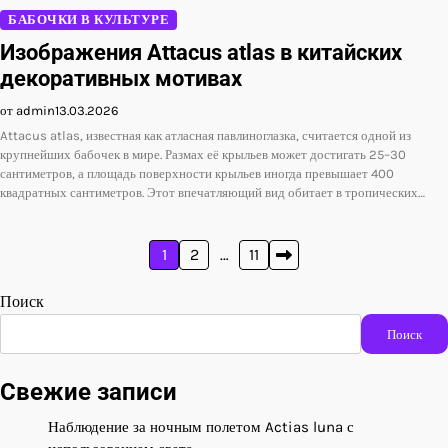
БАБОЧКИ В КУЛЬТУРЕ
Изображения Attacus atlas в китайских
декоративных мотивах
от admin
13.03.2026
Attacus atlas, известная как атласная павлиноглазка, считается одной из
крупнейших бабочек в мире. Размах её крыльев может достигать 25–30
сантиметров, а площадь поверхности крыльев иногда превышает 400
квадратных сантиметров. Этот впечатляющий вид обитает в тропических…
Пагинация
1
2
…
11
записей
Поиск
Поиск
Свежие записи
Наблюдение за ночным полетом Actias luna с