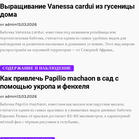
Выращивание Vanessa cardui из гусеницы
дома
от admin
13.03.2026
Бабочка Vanessa cardui, известная под названием репейница или
чертополоховая бабочка, считается одним из самых удобных видов для
наблюдения за развитием насекомых в домашних условиях. Этот вид широко
распространён на огромной территории — от Северной Африки…
СОДЕРЖАНИЕ И НАБЛЮДЕНИЕ
Как привлечь Papilio machaon в сад с
помощью укропа и фенхеля
от admin
13.03.2026
Бабочка Papilio machaon, известная как махаон или парусник махаон,
считается одним из самых красивых и узнаваемых видов дневных бабочек
Евразии. Размах её крыльев достигает 65–90 миллиметров, а характерный
жёлтый фон с чёрным рисунком и голубыми…