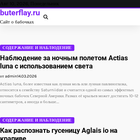
Перейти
Авг 10, 2026, Понедельник
к
buterflay.ru
содержанию
Сайт о бабочках
СОДЕРЖАНИЕ И НАБЛЮДЕНИЕ
Наблюдение за ночным полетом Actias
luna с использованием света
от admin
14.03.2026
Actias luna, более известная как лунная моль или лунная павлиноглазка,
относится к семейству Saturniidae и считается одной из самых эффектных
ночных бабочек Северной Америки. Размах её крыльев может достигать 10–12
сантиметров, а иногда и больше.…
СОДЕРЖАНИЕ И НАБЛЮДЕНИЕ
Как распознать гусеницу Aglais io на
крапиве