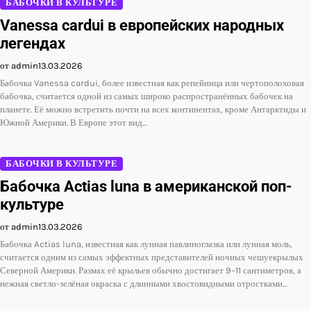
БАБОЧКИ В КУЛЬТУРЕ
Vanessa cardui в европейских народных
легендах
от admin
13.03.2026
Бабочка Vanessa cardui, более известная как репейница или чертополоховая
бабочка, считается одной из самых широко распространённых бабочек на
планете. Её можно встретить почти на всех континентах, кроме Антарктиды и
Южной Америки. В Европе этот вид…
БАБОЧКИ В КУЛЬТУРЕ
Бабочка Actias luna в американской поп-
культуре
от admin
13.03.2026
Бабочка Actias luna, известная как лунная павлиноглазка или лунная моль,
считается одним из самых эффектных представителей ночных чешуекрылых
Северной Америки. Размах её крыльев обычно достигает 9–11 сантиметров, а
нежная светло-зелёная окраска с длинными хвостовидными отростками…