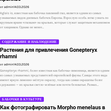
от admin
14.03.2026
Aglais io, известная как бабочка павлиний глаз, является одним из самых
узнаваемых видов дневных бабочек Европы. Взрослую особь легко узнать по
крупным ярким «глазкам» на крыльях, которые служат защитным механизмом
от хищников. Однако не менее…
СОДЕРЖАНИЕ И НАБЛЮДЕНИЕ
Растения для привлечения Gonepteryx
rhamni
от admin
14.03.2026
Gonepteryx rhamni, более известная как бабочка-лимонница, является одним
из самых узнаваемых представителей европейской фауны. Самцы этого вида
имеют яркую лимонно-жёлтую окраску, тогда как самки окрашены более
сдержанно — их крылья светло-зелёные или почти беловатые. Размах…
БАБОЧКИ В КУЛЬТУРЕ
Как фотографировать Morpho menelaus в