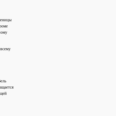
усеницы
Кроме
ному
 всему
бель
ращается
ющей