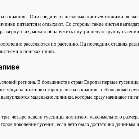
тьев крапивы. Они соединяют несколько листьев тонкими шелк
ичинки питаются и отдыхают. Со стороны такие листья выглядят
азвернуть их, можно обнаружить внутри целую группу гусениц
постепенно расселяются по растению. На последних стадиях разв
листьями в поисках пищи.
апиве
 условий региона. В большинстве стран Европы первые гусениц
ывают яйца на нижнюю сторону листьев крапивы небольшими гру
их вылупляются маленькие личинки, которые сразу начинают пита
з три–четыре недели гусеницы достигают максимального размера
торое поколение гусениц, если лето было достаточно длинным 