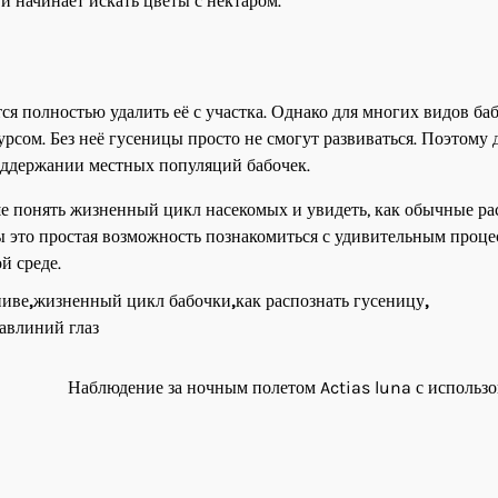
 и начинает искать цветы с нектаром.
 полностью удалить её с участка. Однако для многих видов баб
рсом. Без неё гусеницы просто не смогут развиваться. Поэтому 
оддержании местных популяций бабочек.
ше понять жизненный цикл насекомых и увидеть, как обычные ра
ы это простая возможность познакомиться с удивительным проце
й среде.
пиве
,
жизненный цикл бабочки
,
как распознать гусеницу
,
авлиний глаз
Наблюдение за ночным полетом Actias luna с использ