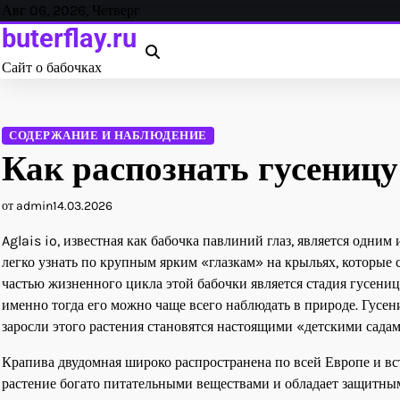
Перейти
Авг 06, 2026, Четверг
к
buterflay.ru
содержанию
Сайт о бабочках
СОДЕРЖАНИЕ И НАБЛЮДЕНИЕ
Как распознать гусеницу
от admin
14.03.2026
Aglais io, известная как бабочка павлиний глаз, является одн
легко узнать по крупным ярким «глазкам» на крыльях, которые
частью жизненного цикла этой бабочки является стадия гусениц
именно тогда его можно чаще всего наблюдать в природе. Гусе
заросли этого растения становятся настоящими «детскими садам
Крапива двудомная широко распространена по всей Европе и встр
растение богато питательными веществами и обладает защитны