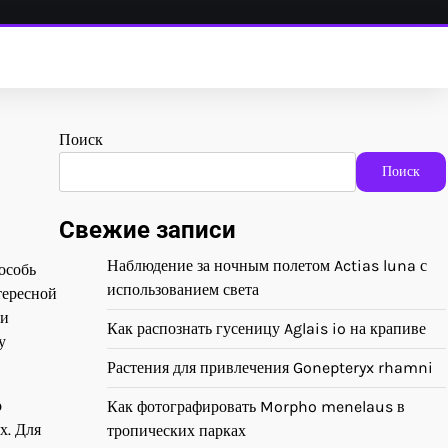
Поиск
Поиск
Свежие записи
Наблюдение за ночным полетом Actias luna с
особь
использованием света
тересной
 и
Как распознать гусеницу Aglais io на крапиве
у
Растения для привлечения Gonepteryx rhamni
о
Как фотографировать Morpho menelaus в
х. Для
тропических парках