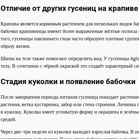
Отличие от других гусениц на крапиве
Крапива является кормовым растением для нескольких видов ба
бабочки крапивницы имеют более выраженные жёлтые полосы вдо
того, гусеницы павлиньего глаза часто образуют плотные групп
образу жизни.
Шипы на теле также помогают определить вид. У гусеницы Agla
телу. В сочетании с чёрной окраской это создаёт характерный с
Стадия куколки и появление бабочки
После завершения периода питания гусеница покидает растение
растения, ветка кустарника, забор или стена строения. Личинк
в куколку. Куколка имеет угловатую форму и окрашена в зелёны
средой.
Через две–три недели из куколки выходит взрослая бабочка. В 