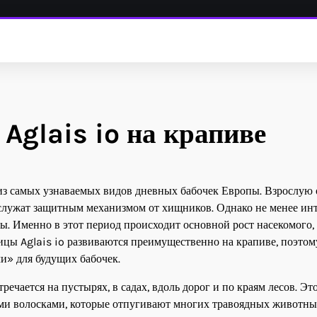
 Aglais io на крапиве
им из самых узнаваемых видов дневных бабочек Европы. Взрослую 
 служат защитным механизмом от хищников. Однако не менее ин
ы. Именно в этот период происходит основной рост насекомого,
ницы Aglais io развиваются преимущественно на крапиве, поэтом
и» для будущих бабочек.
ечается на пустырях, в садах, вдоль дорог и по краям лесов. Эт
ми волосками, которые отпугивают многих травоядных животны