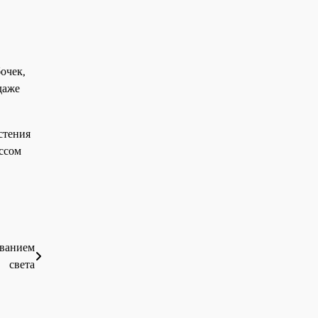
очек,
даже
стения
ссом
ованием
света