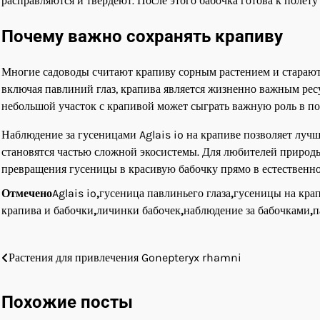
расправляются и твердеют. После этого бабочка готова к полёту
Почему важно сохранять крапиву
Многие садоводы считают крапиву сорным растением и стараются
включая павлиний глаз, крапива является жизненно важным ресу
небольшой участок с крапивой может сыграть важную роль в п
Наблюдение за гусеницами Aglais io на крапиве позволяет луч
становятся частью сложной экосистемы. Для любителей природ
превращения гусеницы в красивую бабочку прямо в естественно
Отмечено
Aglais io
,
гусеница павлиньего глаза
,
гусеницы на кра
крапива и бабочки
,
личинки бабочек
,
наблюдение за бабочками
,
п
Навигация
Растения для привлечения Gonepteryx rhamni
по
Похожие посты
записям