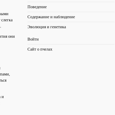
Поведение
овыми
Содержание и наблюдение
 слегка
.
Эволюция и генетика
ития они
Войти
Сайт о пчелах
ы
ппами,
ться
 и
и