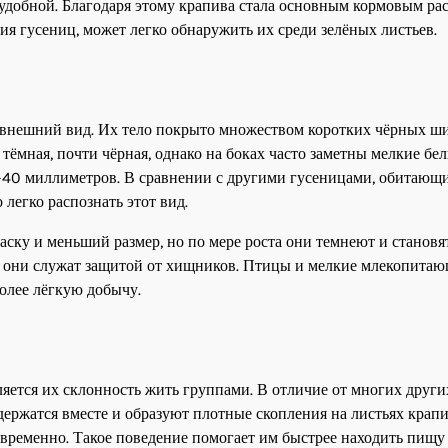
и удобной. Благодаря этому крапива стала основным кормовым ра
ия гусениц, может легко обнаружить их среди зелёных листьев.
 внешний вид. Их тело покрыто множеством коротких чёрных ш
тёмная, почти чёрная, однако на боках часто заметны мелкие бе
–40 миллиметров. В сравнении с другими гусеницами, обитающ
 легко распознать этот вид.
ску и меньший размер, но по мере роста они темнеют и становя
о они служат защитой от хищников. Птицы и мелкие млекопита
олее лёгкую добычу.
ляется их склонность жить группами. В отличие от многих други
 держатся вместе и образуют плотные скопления на листьях крап
временно. Такое поведение помогает им быстрее находить пищу 