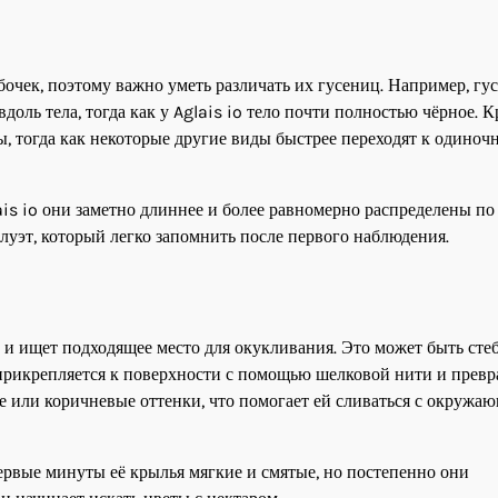
бочек, поэтому важно уметь различать их гусениц. Например, г
ль тела, тогда как у Aglais io тело почти полностью чёрное. 
ы, тогда как некоторые другие виды быстрее переходят к одиноч
is io они заметно длиннее и более равномерно распределены по
илуэт, который легко запомнить после первого наблюдения.
 и ищет подходящее место для окукливания. Это может быть сте
а прикрепляется к поверхности с помощью шелковой нити и прев
е или коричневые оттенки, что помогает ей сливаться с окружа
первые минуты её крылья мягкие и смятые, но постепенно они