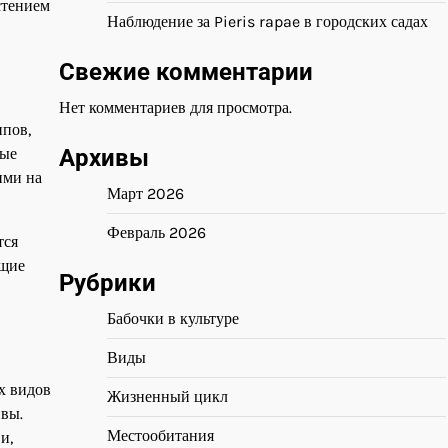
стением
Наблюдение за Pieris rapae в городских садах
Свежие комментарии
Нет комментариев для просмотра.
ипов,
лые
Архивы
ими на
Март 2026
Февраль 2026
тся
ющие
Рубрики
Бабочки в культуре
Виды
х видов
Жизненный цикл
ивы.
Местообитания
и,