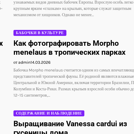
х
узнаваемых видов дневных бабочек Европы. Взрослую особь легко 
0–
крупным ярким «глазкам» на крыльях, которые служат защитным
механизмом от хищников. Однако не менее…
БАБОЧКИ В КУЛЬТУРЕ
x
Как фотографировать Morpho
menelaus в тропических парках
от admin
14.03.2026
Бабочка Morpho menelaus считается одним из самых впечатляющ
представителей тропической фауны. Её родиной являются влажные
Центральной и Южной Америки, включая территории Бразилии, П
Колумбии и Коста-Рики. Размах крыльев взрослой особи обычно до
12–15 сантиметров,…
СОДЕРЖАНИЕ И НАБЛЮДЕНИЕ
Выращивание Vanessa cardui из
гусеницы дома