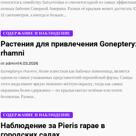
относится к семейству Saturniidae и считается одной из самых эффектны
ночных бабочек Северной Америки. Размах её крыльев может достигать 1
12 сантиметров, а иногда и больше.…
СОДЕРЖАНИЕ И НАБЛЮДЕНИЕ
Растения для привлечения Goneptery
rhamni
от admin
14.03.2026
Gonepteryx rhamni, более известная как бабочка-лимонница, является
одним из самых узнаваемых представителей европейской фауны. Самцы
этого вида имеют яркую лимонно-жёлтую окраску, тогда как самки
окрашены более сдержанно — их крылья светло-зелёные или почти
беловатые. Размах…
СОДЕРЖАНИЕ И НАБЛЮДЕНИЕ
Наблюдение за Pieris rapae в
городских садах