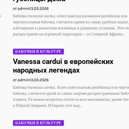
от admin
13.03.2026
я
Бабочка Vanessa cardui, известная под названием репейница или
чертополоховая бабочка, считается одним из самых удобных видов 
наблюдения за развитием насекомых в домашних условиях. Этот в
распространён на огромной территории — от Северной Африки…
БАБОЧКИ В КУЛЬТУРЕ
Vanessa cardui в европейских
народных легендах
от admin
13.03.2026
Бабочка Vanessa cardui, более известная как репейница или черт
бабочка, считается одной из самых широко распространённых бабо
планете. Её можно встретить почти на всех континентах, кроме А
и Южной Америки. В Европе этот вид…
БАБОЧКИ В КУЛЬТУРЕ