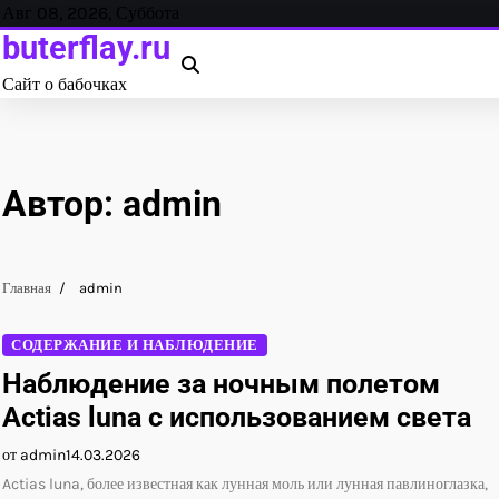
Перейти
Авг 08, 2026, Суббота
к
buterflay.ru
содержанию
Сайт о бабочках
Автор:
admin
Главная
admin
СОДЕРЖАНИЕ И НАБЛЮДЕНИЕ
Наблюдение за ночным полетом
Actias luna с использованием света
от admin
14.03.2026
Actias luna, более известная как лунная моль или лунная павлиноглазка,