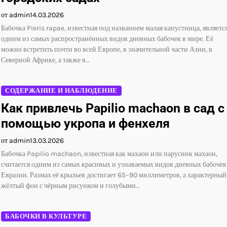
от admin
14.03.2026
Бабочка Pieris rapae, известная под названием малая капустница, являетс
одним из самых распространённых видов дневных бабочек в мире. Её
можно встретить почти во всей Европе, в значительной части Азии, в
Северной Африке, а также в…
СОДЕРЖАНИЕ И НАБЛЮДЕНИЕ
Как привлечь Papilio machaon в сад с
помощью укропа и фенхеля
от admin
13.03.2026
Бабочка Papilio machaon, известная как махаон или парусник махаон,
считается одним из самых красивых и узнаваемых видов дневных бабочек
Евразии. Размах её крыльев достигает 65–90 миллиметров, а характерный
жёлтый фон с чёрным рисунком и голубыми…
БАБОЧКИ В КУЛЬТУРЕ