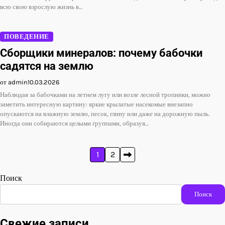
всю свою взрослую жизнь в…
ПОВЕДЕНИЕ
Сборщики минералов: почему бабочки
садятся на землю
от admin
10.03.2026
Наблюдая за бабочками на летнем лугу или возле лесной тропинки, можно
заметить интересную картину: яркие крылатые насекомые внезапно
опускаются на влажную землю, песок, глину или даже на дорожную пыль.
Иногда они собираются целыми группами, образуя…
Пагинация
1
2
записей
Поиск
Поиск
Свежие записи