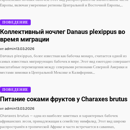
Европы, включая умеренные регионы Центральной и Восточной Европы,…
ПОВЕДЕНИЕ
Коллективный ночлег Danaus plexippus во
время миграции
от admin
13.03.2026
Danaus plexippus, более известная как бабочка монарх, считается одной из
самых известных мигрирующих бабочек в мире. Этот вид ежегодно совершает
масштабные перемещения между северными регионами Северной Америки и
местами зимовки в Центральной Мексике и Калифорнии.…
ПОВЕДЕНИЕ
Питание соками фруктов у Charaxes brutus
от admin
13.03.2026
Charaxes brutus — одна из наиболее заметных и характерных бабочек
африканских лесов, принадлежащая к семейству нимфалид. Этот вид широко
распространён в тропической Африке и часто встречается в саваннах,