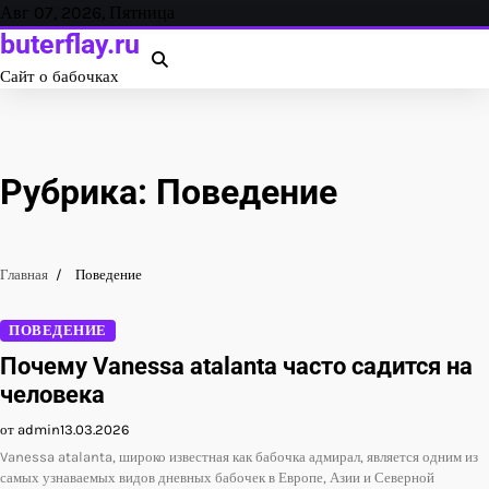
Перейти
Авг 07, 2026, Пятница
к
buterflay.ru
содержанию
Сайт о бабочках
Рубрика:
Поведение
Главная
Поведение
ПОВЕДЕНИЕ
Почему Vanessa atalanta часто садится на
человека
от admin
13.03.2026
Vanessa atalanta, широко известная как бабочка адмирал, является одним из
самых узнаваемых видов дневных бабочек в Европе, Азии и Северной