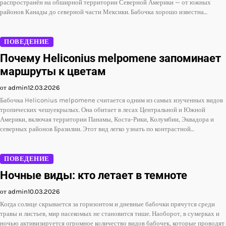
распространён на обширной территории Северной Америки — от южных
районов Канады до северной части Мексики. Бабочка хорошо известна…
ПОВЕДЕНИЕ
Почему Heliconius melpomene запоминает
маршруты к цветам
от admin
12.03.2026
Бабочка Heliconius melpomene считается одним из самых изученных видов
тропических чешуекрылых. Она обитает в лесах Центральной и Южной
Америки, включая территории Панамы, Коста-Рики, Колумбии, Эквадора и
северных районов Бразилии. Этот вид легко узнать по контрастной…
ПОВЕДЕНИЕ
Ночные виды: кто летает в темноте
от admin
10.03.2026
Когда солнце скрывается за горизонтом и дневные бабочки прячутся среди
травы и листьев, мир насекомых не становится тише. Наоборот, в сумерках и
ночью активизируется огромное количество видов бабочек, которые проводят