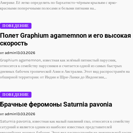
Америке. Её легко определить по бархатисто-чёрным крыльям с ярко-
красными поперечными полосами и белыми пятнами на…
ПОВЕДЕНИЕ
Полет Graphium agamemnon и его высокая
скорость
от admin
13.03.2026
Graphium agamemnon, известная как зелёный пятнистый парусник,
относится к семейству парусников и считается одной из самых быстрых
дневных бабочек тропической Азии и Австралии. Этот вид распространён на
обширной территории: от Индии и Шри-Ланки до Индонезии,…
ПОВЕДЕНИЕ
Брачные феромоны Saturnia pavonia
от admin
13.03.2026
Saturnia pavonia, известная как малый павлиний глаз, относится к семейству
сатурний и является одним из наиболее известных представителей
европейских ночных бабочек. Этот вид распространён на значительной части