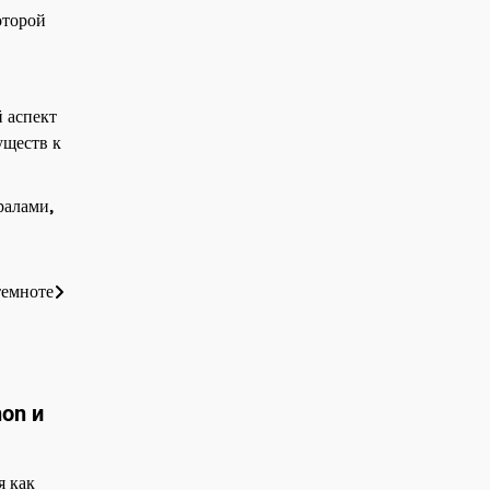
оторой
 аспект
уществ к
ралами
,
темноте
on и
 как