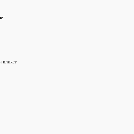
ает
и влияет