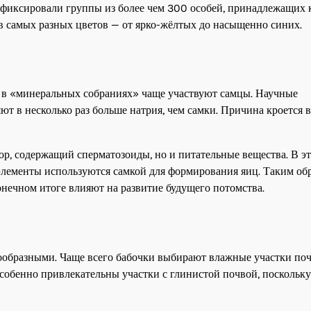
фиксировали группы из более чем 300 особей, принадлежащих 
в самых разных цветов — от ярко-жёлтых до насыщенно синих.
то в «минеральных собраниях» чаще участвуют самцы. Научные
т в несколько раз больше натрия, чем самки. Причина кроется в
ор, содержащий сперматозоиды, но и питательные вещества. В эт
элементы используются самкой для формирования яиц. Таким обр
онечном итоге влияют на развитие будущего потомства.
ообразными. Чаще всего бабочки выбирают влажные участки по
 Особенно привлекательны участки с глинистой почвой, поскольку