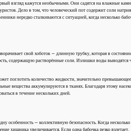
ервый взгляд кажутся необычными. Они садятся на влажные камн
ристов. Дело в том, что человеческий пот содержит соли натрия
енники нередко сталкиваются с ситуацией, когда несколько бабо
ворачивает свой хоботок — длинную трубку, которая в состояни
кость, содержащую растворённые соли. Излишки воды выводятся 
ожет поглотить количество жидкости, значительно превышающее
альные вещества аккумулируются в тканях. Благодаря этому насек
ваться в течение нескольких дней.
ну особенность — коллективную безопасность. Когда несколько
ение хищника увеличивается. Если одна бабочка резко взлетает,