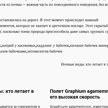
ств из почвы — важная часть их повседневного поведения, без к
 остановилась на дороге. В этот момент происходит важный
ментов, которых не хватает в цветочном нектаре. Этот скрытый
т, насколько тонко природа приспособила даже самых хрупких с
к
,
натрий у насекомых
,
паддлинг у бабочек
,
питание бабочек мине
ралов бабочками
,
энтомология бабочек
Ночные виды: кто летает в 
: кто летает в
Полет Graphium agamemn
его высокая скорость
ывается за горизонтом и
Graphium agamemnon, известная