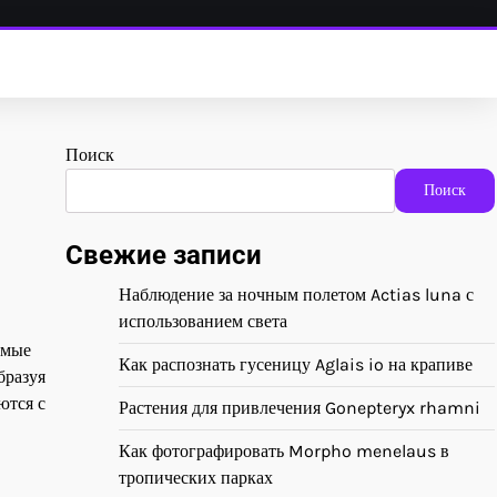
Поиск
Поиск
Свежие записи
Наблюдение за ночным полетом Actias luna с
использованием света
омые
Как распознать гусеницу Aglais io на крапиве
бразуя
ются с
Растения для привлечения Gonepteryx rhamni
Как фотографировать Morpho menelaus в
тропических парках