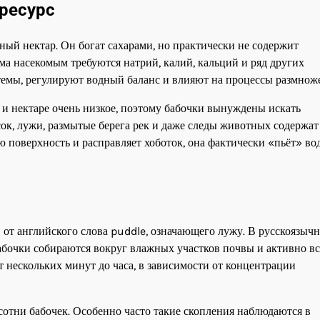
ресурс
ый нектар. Он богат сахарами, но практически не содержит
а насекомым требуются натрий, калий, кальций и ряд других
темы, регулируют водный баланс и влияют на процессы размнож
 и нектаре очень низкое, поэтому бабочки вынуждены искать
ок, лужи, размытые берега рек и даже следы животных содержат
ю поверхность и расправляет хоботок, она фактически «пьёт» вод
от английского слова puddle, означающего лужу. В русскоязыч
Бабочки собираются вокруг влажных участков почвы и активно в
т нескольких минут до часа, в зависимости от концентрации
сотни бабочек. Особенно часто такие скопления наблюдаются в