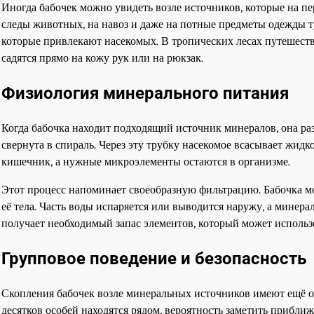
Иногда бабочек можно увидеть возле источников, которые на п
следы животных, на навоз и даже на потные предметы одежды ту
которые привлекают насекомых. В тропических лесах путешеств
садятся прямо на кожу рук или на рюкзак.
Физиология минерального питания
Когда бабочка находит подходящий источник минералов, она раз
свернута в спираль. Через эту трубку насекомое всасывает жид
кишечник, а нужные микроэлементы остаются в организме.
Этот процесс напоминает своеобразную фильтрацию. Бабочка м
её тела. Часть воды испаряется или выводится наружу, а минер
получает необходимый запас элементов, который может использо
Групповое поведение и безопасность
Скопления бабочек возле минеральных источников имеют ещё од
десятков особей находятся рядом, вероятность заметить приближ