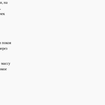
и, на
,
чек
и покоя
через
 массу
омое