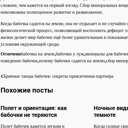
сложнее, чем кажется на первый взгляд. Сбор минеральных веще
невозможны полноценное развитие и размножение.
Когда бабочка садится на землю, она не отдыхает и не случайно
физиологический процесс, позволяющий восполнить дефицит эле
жизни делает мир бабочек ещё более удивительным и показывае
условиям окружающей среды.
Отмечено
бабочки на земле
,
бабочки у луж
,
минералы для бабоче
поведение бабочек
,
почему бабочки садятся на землю
,
сбор мине
Брачные танцы бабочек: секреты привлечения партнера
Навигация
по
Похожие посты
записям
Полет и ориентация: как
Ночные виды
бабочки не теряются
темноте
Полет бабочек кажется легким и
Когда солнце скр