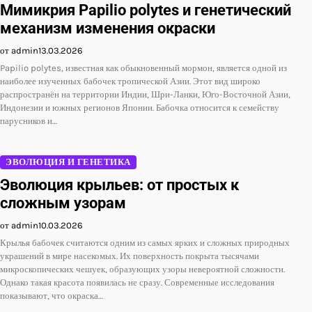
Мимикрия Papilio polytes и генетический
механизм изменения окраски
от admin
13.03.2026
Papilio polytes, известная как обыкновенный мормон, является одной из
наиболее изученных бабочек тропической Азии. Этот вид широко
распространён на территории Индии, Шри-Ланки, Юго-Восточной Азии,
Индонезии и южных регионов Японии. Бабочка относится к семейству
парусников и…
ЭВОЛЮЦИЯ И ГЕНЕТИКА
Эволюция крыльев: от простых к
сложным узорам
от admin
10.03.2026
Крылья бабочек считаются одним из самых ярких и сложных природных
украшений в мире насекомых. Их поверхность покрыта тысячами
микроскопических чешуек, образующих узоры невероятной сложности.
Однако такая красота появилась не сразу. Современные исследования
показывают, что окраска…