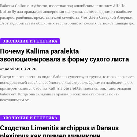
Бабочка Colias eurytheme, известная под английским названием Alfalfa
butterfly или оранжевая люцерновая желтушка, является одним из наиболее
распространённых представителей семейства Pieridae в Северной Америке.
Этот вид обитает на обширных территориях от южных регионов Канады до…
ЭВОЛЮЦИЯ И ГЕНЕТИКА
Почему Kallima paralekta
эволюционировала в форму сухого листа
от admin
13.03.2026
Среди многочисленных видов бабочек существует группа, которая поражает
исследователей своей способностью к маскировке. Одним из наиболее ярких
примеров является бабочка Kallima paralekta, известная как «листовидная
бабочка». Когда она складывает крылья, насекомое становится почти
неотличимым от…
ЭВОЛЮЦИЯ И ГЕНЕТИКА
Сходство Limenitis archippus и Danaus
plexippus как пример мимикрии