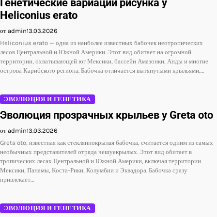
Генетические вариации рисунка у
Heliconius erato
от admin
13.03.2026
Heliconius erato — одна из наиболее известных бабочек неотропических
лесов Центральной и Южной Америки. Этот вид обитает на огромной
территории, охватывающей юг Мексики, бассейн Амазонки, Анды и многие
острова Карибского региона. Бабочка отличается вытянутыми крыльями,…
ЭВОЛЮЦИЯ И ГЕНЕТИКА
Эволюция прозрачных крыльев у Greta oto
от admin
13.03.2026
Greta oto, известная как стекляннокрылая бабочка, считается одним из самых
необычных представителей отряда чешуекрылых. Этот вид обитает в
тропических лесах Центральной и Южной Америки, включая территории
Мексики, Панамы, Коста-Рики, Колумбии и Эквадора. Бабочка сразу
привлекает…
ЭВОЛЮЦИЯ И ГЕНЕТИКА