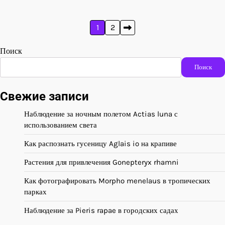
Пагинация
1
2
записей
Поиск
Поиск
Свежие записи
Наблюдение за ночным полетом Actias luna с
использованием света
Как распознать гусеницу Aglais io на крапиве
Растения для привлечения Gonepteryx rhamni
Как фотографировать Morpho menelaus в тропических
парках
Наблюдение за Pieris rapae в городских садах