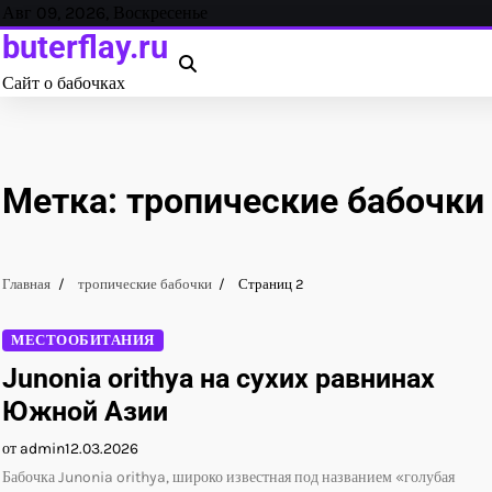
Перейти
Авг 09, 2026, Воскресенье
к
buterflay.ru
содержанию
Сайт о бабочках
Метка:
тропические бабочки
Главная
тропические бабочки
Страниц 2
МЕСТООБИТАНИЯ
Junonia orithya на сухих равнинах
Южной Азии
от admin
12.03.2026
Бабочка Junonia orithya, широко известная под названием «голубая