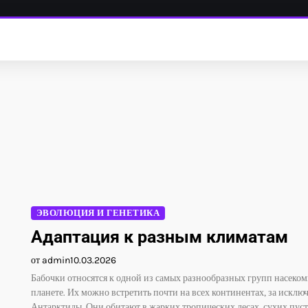
ЭВОЛЮЦИЯ И ГЕНЕТИКА
Адаптация к разным климатам
от admin
10.03.2026
Бабочки относятся к одной из самых разнообразных групп насеком
планете. Их можно встретить почти на всех континентах, за исклю
Антарктиды. Они обитают в жарких тропических лесах, сухих пуст