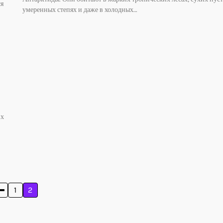
ся
умеренных степях и даже в холодных…
их
1
2