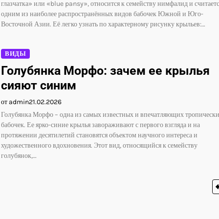
глазчатка» или «blue pansy», относится к семейству нимфалид и считает
одним из наиболее распространённых видов бабочек Южной и Юго-
Восточной Азии. Её легко узнать по характерному рисунку крыльев:…
ВИДЫ
Голубянка Морфо: зачем ее крылья
сияют синим
от admin
21.02.2026
Голубянка Морфо – одна из самых известных и впечатляющих тропическ
бабочек. Ее ярко-синие крылья завораживают с первого взгляда и на
протяжении десятилетий становятся объектом научного интереса и
художественного вдохновения. Этот вид, относящийся к семейству
голубянок,…
Пагинация
записей