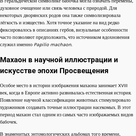
В геральдической символике бабочка могла означать перемены,
духовное очищение или связь человека с природой. Для
некоторых дворянских родов она также символизировала
лёгкость и изящество. Хотя точное указание на вид редко
фиксировалось в описаниях гербов, визуальные особенности
часто позволяют предположить, что источником вдохновения
служил именно
Papilio machaon
.
Махаон в научной иллюстрации и
искусстве эпохи Просвещения
Особое место в истории изображения махаона занимает XVIII
век, когда в Европе активно развивалась естественная история.
Появление научной классификации животных стимулировало
художников создавать точные иллюстрации насекомых. В этот
период махаон стал одним из самых часто изображаемых видов
бабочек.
В знаменитых энтомологических альбомах того времени,