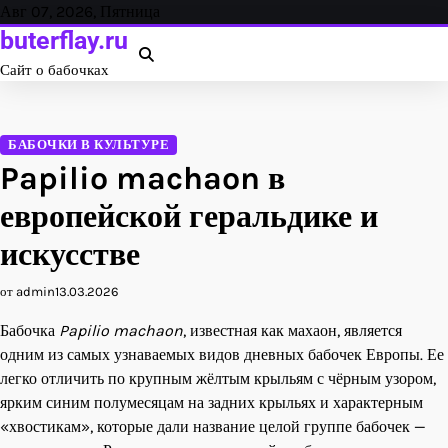
Перейти
Авг 07, 2026, Пятница
к
buterflay.ru
содержанию
Сайт о бабочках
БАБОЧКИ В КУЛЬТУРЕ
Papilio machaon в
европейской геральдике и
искусстве
от admin
13.03.2026
Бабочка
Papilio machaon
, известная как махаон, является
одним из самых узнаваемых видов дневных бабочек Европы. Ее
легко отличить по крупным жёлтым крыльям с чёрным узором,
ярким синим полумесяцам на задних крыльях и характерным
«хвостикам», которые дали название целой группе бабочек —