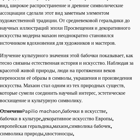
вид, широкое распространение и древние символические
ассоциации сделали этот вид заметным элементом
художественной традиции. От средневековой геральдики до
научных иллюстраций эпохи Просвещения и декоративного
искусства модерна махаон неоднократно становился
источником вдохновения для художников и мастеров.
Изучение культурного значения этой бабочки показывает, как
тесно связаны естественная история и искусство. Наблюдая за
красотой живой природы, люди на протяжении веков
переносили её образы в символы, украшения и произведения
искусства. Махаон стал одним из тех природных существ,
которые сумели соединить научный интерес, эстетическое
восхищение и культурную символику.
Отмечено
Papilio machaon
,
бабочки в искусстве
,
бабочки в культуре
,
декоративное искусство Европы
,
европейская геральдика
,
махаон
,
символика бабочек
,
символика природы
,
хвостоносцы
,