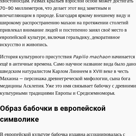
хвостоносцам. Размах крыльев взрослой особи может достигать
70–90 миллиметров, что делает этот вид заметным и
впечатляющим в природе. Благодаря яркому внешнему виду и
широкому распространению махаон на протяжении столетий
привлекал внимание людей и постепенно занял своё место в
европейской культуре, включая геральдику, декоративное
искусство и живопись.
История культурного присутствия
Papilio machaon
начинается
ещё в античные времена. Само научное название вида было дано
шведским натуралистом Карлом Линнеем в XVIII веке в честь
Махаона — персонажа древнегреческой мифологии, сына бога
медицины Асклепия. Уже это имя связывает бабочку с древними
культурными традициями Европы и Средиземноморья.
Образ бабочки в европейской
символике
В европейской культуре бабочка издавна ассоциировалась с