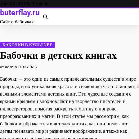
Перейти
Авг 06, 2026, Четверг
к
buterflay.ru
содержанию
Сайт о бабочках
БАБОЧКИ В КУЛЬТУРЕ
Бабочки в детских книгах
от admin
10.03.2026
Бабочки — это одни из самых привлекательных существ в мире
природы, и их уникальная красота и символика часто становятся
важными элементами детских книг. Эти чудесные создания с
яркими крыльями вдохновляют на творчество писателей и
иллюстраторов, помогая раскрыть тематику о природе,
преобразованиях и магии. В этой статье мы рассмотрим, как
бабочки изображаются в детских книгах, как они помогают
детям познавать мир и развивают воображение, а также как
используются в качестве метафор и символов.