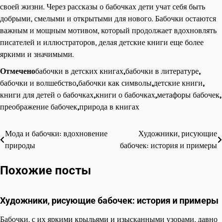
своей жизни. Через рассказы о бабочках дети учат себя быть
добрыми, смелыми и открытыми для нового. Бабочки остаются
важным и мощным мотивом, который продолжает вдохновлять
писателей и иллюстраторов, делая детские книги еще более
яркими и значимыми.
Отмечено
бабочки в детских книгах
,
бабочки в литературе
,
бабочки и волшебство
,
бабочки как символы
,
детские книги
,
книги для детей о бабочках
,
книги о бабочках
,
метафоры бабочек
,
преображение бабочек
,
природа в книгах
Мода и бабочки: вдохновение
Художники, рисующие
Навигация
природы
бабочек: история и примеры
по
Похожие посты
записям
Художники, рисующие бабочек: история и примеры
Бабочки, с их яркими крыльями и изысканными узорами, давно