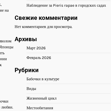
,
Наблюдение за Pieris rapae в городских садах
ие на
Свежие комментарии
Нет комментариев для просмотра.
Архивы
имволом
. Японцы
Март 2026
ыть
Февраль 2026
онии
к
Рубрики
Бабочки в культуре
Виды
Жизненный цикл
бочки
е любви.
Местообитания