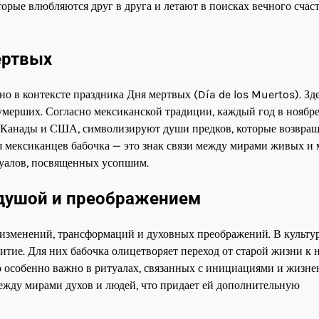
орые влюбляются друг в друга и летают в поисках вечного счаст
ертвых
но в контексте праздника Дня мертвых (Día de los Muertos). Зд
умерших. Согласно мексиканской традиции, каждый год в ноябре,
з Канады и США, символизируют души предков, которые возвра
я мексиканцев бабочка — это знак связи между мирами живых и 
туалов, посвященных усопшим.
 душой и преображением
изменений, трансформаций и духовных преображений. В культу
тие. Для них бабочка олицетворяет переход от старой жизни к 
о особенно важно в ритуалах, связанных с инициациями и жизн
между мирами духов и людей, что придает ей дополнительную