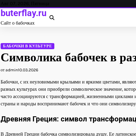
Перейти
Авг 07, 2026, Пятница
к
buterflay.ru
содержанию
Сайт о бабочках
БАБОЧКИ В КУЛЬТУРЕ
Символика бабочек в ра
от admin
10.03.2026
Бабочки, с их неуловимыми крыльями и яркими цветами, являют
разных культурах они приобрели символическое значение, котор
часто ассоциируются с трансформацией, жизненными циклами и
страны и народы воспринимают бабочек и что они символизирую
Древняя Греция: символ трансформа
В Древней Греции бабочка символизировала душу. Ее латинское 