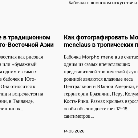
Бабочки в японском искусстве и
oe в традиционном
Как фотографировать Mo
го-Восточной Азии
menelaus в тропических 
звестная как рисовая
Бабочка Morpho menelaus считае
а или «бумажный
одним из самых впечатляющих
ся одним из самых
представителей тропической фауны
в бабочек в Юго-
родиной являются влажные леса
 Она относится к
Центральной и Южной Америки, 
ид и встречается на
территории Бразилии, Перу, Колу
ии, в Таиланде,
Коста-Рики. Размах крыльев взрос
илиппинах…
особи обычно достигает 12–15
сантиметров,…
14.03.2026