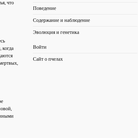
ья, что
Поведение
Содержание и наблюдение
Эволюция и генетика
есь
Войти
 когда
щаются
Сайт о пчелах
мертвых,
ре
новой,
енными