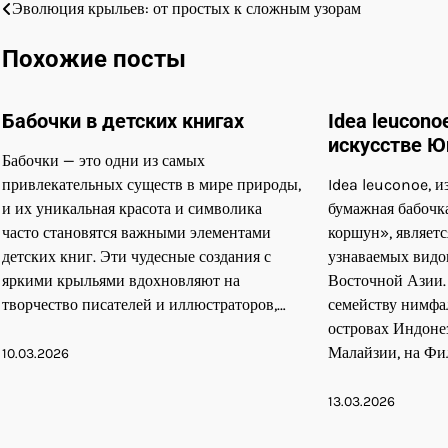
Эволюция крыльев: от простых к сложным узорам
Навигация
по
Похожие посты
записям
Бабочки в детских книгах
Idea leucon
искусстве Ю
Бабочки — это одни из самых
привлекательных существ в мире природы,
Idea leuconoe, и
и их уникальная красота и символика
бумажная бабочк
часто становятся важными элементами
коршун», являет
детских книг. Эти чудесные создания с
узнаваемых видо
яркими крыльями вдохновляют на
Восточной Азии.
творчество писателей и иллюстраторов,…
семейству нимфал
островах Индонез
Малайзии, на Ф
10.03.2026
13.03.2026