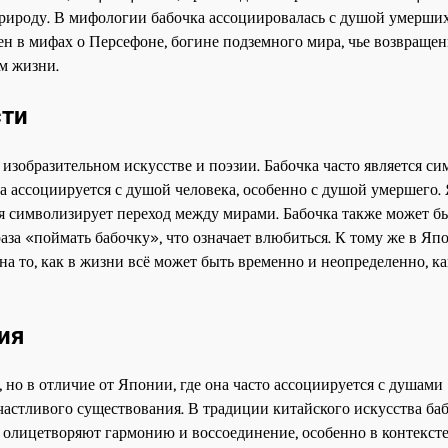
природу. В мифологии бабочка ассоциировалась с душой умерших
 в мифах о Персефоне, богине подземного мира, чье возвращен
м жизни.
сти
 изобразительном искусстве и поэзии. Бабочка часто является с
на ассоциируется с душой человека, особенно с душой умершего
ая символизирует переход между мирами. Бабочка также может б
аза «поймать бабочку», что означает влюбиться. К тому же в Яп
на то, как в жизни всё может быть временно и неопределенно, ка
ия
 но в отличие от Японии, где она часто ассоциируется с душами
счастливого существования. В традиции китайского искусства ба
 олицетворяют гармонию и воссоединение, особенно в контекст