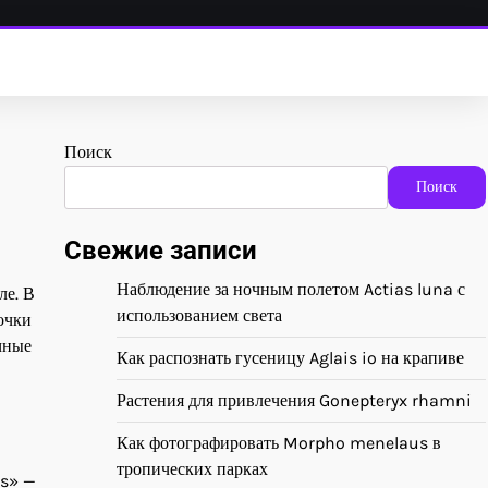
Поиск
Поиск
Свежие записи
Наблюдение за ночным полетом Actias luna с
ле. В
использованием света
очки
чные
Как распознать гусеницу Aglais io на крапиве
Растения для привлечения Gonepteryx rhamni
Как фотографировать Morpho menelaus в
тропических парках
os» —