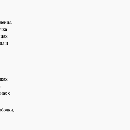
дения.
очка
ицах
ия и
лках
е
нас с
абочки
,