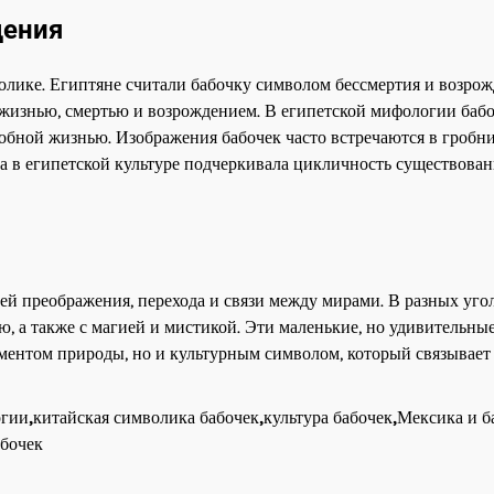
дения
олике. Египтяне считали бабочку символом бессмертия и возрож
с жизнью, смертью и возрождением. В египетской мифологии баб
робной жизнью. Изображения бабочек часто встречаются в гробн
ка в египетской культуре подчеркивала цикличность существован
ей преображения, перехода и связи между мирами. В разных уго
, а также с магией и мистикой. Эти маленькие, но удивительны
ментом природы, но и культурным символом, который связывает 
огии
,
китайская символика бабочек
,
культура бабочек
,
Мексика и б
абочек