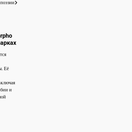
 поэзии
rpho
парках
тся
. Её
включая
мбии и
лой