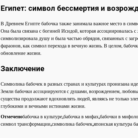
Египет: символ бессмертия и возрож
В Древнем Египте бабочка также занимала важное место в симв
Она была связана с богиней Исидой, которая ассоциировалась 
символизировала душу и была частью обрядов, связанных с заг
фараонов, как символ перехода в вечную жизнь. В целом, бабоч
обновление жизни.
Заключение
Символика бабочек в разных странах и культурах пронизана иде
Земли бабочки ассоциируются с душами, возрождением, любовью
существа продолжают вдохновлять людей, являясь не только эле
глубокими и вечными истинами жизни.
Отмечено
бабочка в культуре
,
бабочка в мифах
,
бабочки в мифол
символ трансформации
,
символика бабочек
,
японская культура б