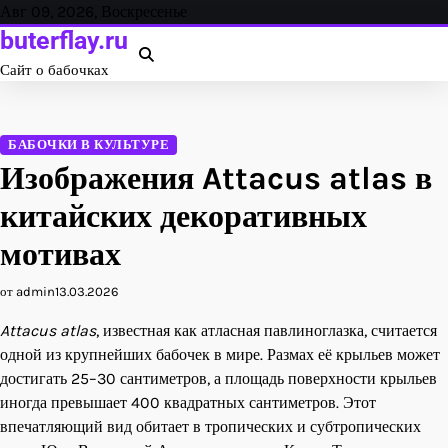
Перейти
Авг 09, 2026, Воскресенье
к
buterflay.ru
содержанию
Сайт о бабочках
БАБОЧКИ В КУЛЬТУРЕ
Изображения Attacus atlas в
китайских декоративных
мотивах
от admin
13.03.2026
Attacus atlas
, известная как атласная павлиноглазка, считается
одной из крупнейших бабочек в мире. Размах её крыльев может
достигать 25–30 сантиметров, а площадь поверхности крыльев
иногда превышает 400 квадратных сантиметров. Этот
впечатляющий вид обитает в тропических и субтропических