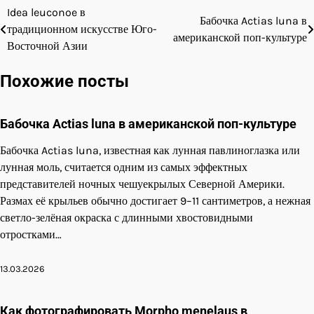
Idea leuconoe в
Навигация
Бабочка Actias luna в
традиционном искусстве Юго-
американской поп-культуре
по
Восточной Азии
записям
Похожие посты
Бабочка Actias luna в американской поп-культуре
Бабочка Actias luna, известная как лунная павлиноглазка или
лунная моль, считается одним из самых эффектных
представителей ночных чешуекрылых Северной Америки.
Размах её крыльев обычно достигает 9–11 сантиметров, а нежная
светло-зелёная окраска с длинными хвостовидными
отростками…
13.03.2026
Как фотографировать Morpho menelaus в